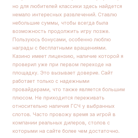
но для любителей классики здесь найдется
немало интересных развлечений. Ставлю
небольшие суммы, чтобы всегда была
возможность продолжить игру позже.
Пользуюсь бонусами, особенно люблю
награды с бесплатными вращениями.
Казино имеет лицензию, наличие которой я
проверил уже при первом переходе на
площадку. Это вызывает доверие. Сайт
работает только с надежными
провайдерами, что также является большим
плюсом. Не приходится переживать
относительно наличия ГСЧ у выбранных
слотов. Часто провожу время за игрой в
компании реальных дилеров, столов с
которыми на сайте более чем достаточно.