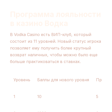
Программа лояльности
в казино Водка
В Vodka Casino есть ВИП-клуб, который
состоит из 11 уровней. Новый статус игрока
позволяет ему получить более крупный
возврат наличных, чтобы можно было еще
больше практиковаться в ставках.
Уровень
Баллы для нового уровня
Процен
1
10
5