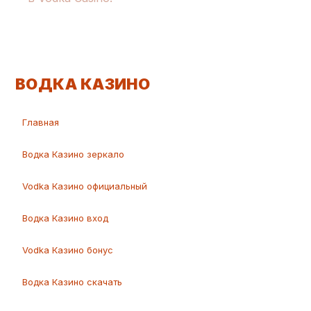
ВОДКА КАЗИНО
Главная
Водка Казино зеркало
Vodka Казино официальный
Водка Казино вход
Vodka Казино бонус
Водка Казино скачать