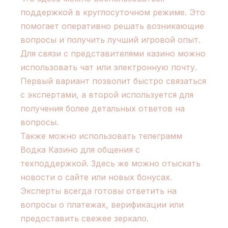
поддержкой в круглосуточном режиме. Это
помогает оперативно решать возникающие
вопросы и получить лучший игровой опыт.
Для связи с представителями казино можно
использовать чат или электронную почту.
Первый вариант позволит быстро связаться
с экспертами, а второй используется для
получения более детальных ответов на
вопросы.
Также можно использовать телеграмм
Водка Казино для общения с
техподдержкой. Здесь же можно отыскать
новости о сайте или новых бонусах.
Эксперты всегда готовы ответить на
вопросы о платежах, верификации или
предоставить свежее зеркало.