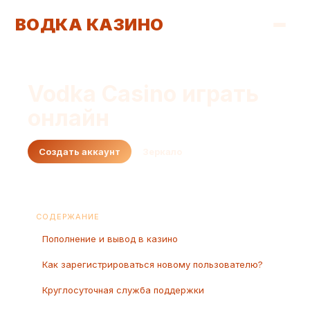
ВОДКА КАЗИНО
Vodka Casino играть
онлайн
Создать аккаунт
Зеркало
СОДЕРЖАНИЕ
Пополнение и вывод в казино
Как зарегистрироваться новому пользователю?
Круглосуточная служба поддержки