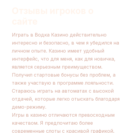
Отзывы игроков о
сайте
Играть в Водка Казино действительно
интересно и безопасно, в чем я убедился на
личном опыте. Казино имеет удобный
интерфейс, что для меня, как для новичка,
является серьезным преимуществом.
Получил стартовые бонусы без проблем, а
также участвую в программе лояльности.
Стараюсь играть на автоматах с высокой
отдачей, которые легко отыскать благодаря
демо-режиму.
Игры в казино отличаются превосходным
качеством. Я предпочитаю более
современные слоты с красивой графикой,