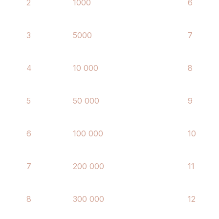
2
1000
6
3
5000
7
4
10 000
8
5
50 000
9
6
100 000
10
7
200 000
11
8
300 000
12