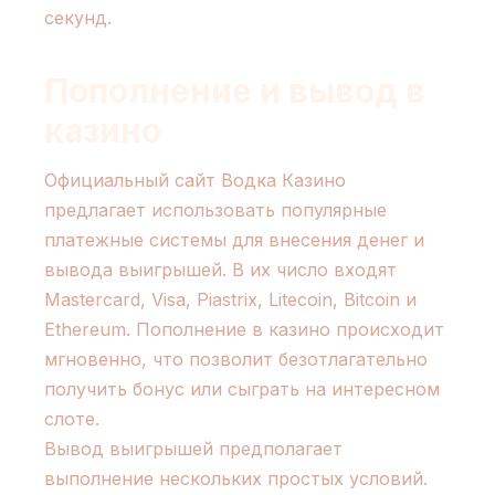
секунд.
Пополнение и вывод в
казино
Официальный сайт Водка Казино
предлагает использовать популярные
платежные системы для внесения денег и
вывода выигрышей. В их число входят
Mastercard, Visa, Piastrix, Litecoin, Bitcoin и
Ethereum. Пополнение в казино происходит
мгновенно, что позволит безотлагательно
получить бонус или сыграть на интересном
слоте.
Вывод выигрышей предполагает
выполнение нескольких простых условий.